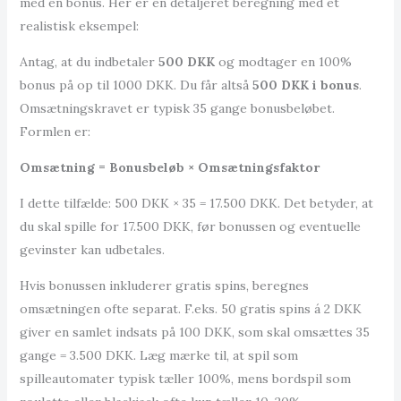
med en bonus. Her er en detaljeret beregning med et
realistisk eksempel:
Antag, at du indbetaler
500 DKK
og modtager en 100%
bonus på op til 1000 DKK. Du får altså
500 DKK i bonus
.
Omsætningskravet er typisk 35 gange bonusbeløbet.
Formlen er:
Omsætning = Bonusbeløb × Omsætningsfaktor
I dette tilfælde: 500 DKK × 35 = 17.500 DKK. Det betyder, at
du skal spille for 17.500 DKK, før bonussen og eventuelle
gevinster kan udbetales.
Hvis bonussen inkluderer gratis spins, beregnes
omsætningen ofte separat. F.eks. 50 gratis spins á 2 DKK
giver en samlet indsats på 100 DKK, som skal omsættes 35
gange = 3.500 DKK. Læg mærke til, at spil som
spilleautomater typisk tæller 100%, mens bordspil som