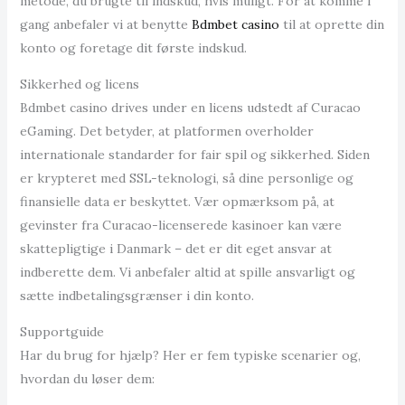
metode, du brugte til indskud, hvis muligt. For at komme i
gang anbefaler vi at benytte
Bdmbet casino
til at oprette din
konto og foretage dit første indskud.
Sikkerhed og licens
Bdmbet casino drives under en licens udstedt af Curacao
eGaming. Det betyder, at platformen overholder
internationale standarder for fair spil og sikkerhed. Siden
er krypteret med SSL-teknologi, så dine personlige og
finansielle data er beskyttet. Vær opmærksom på, at
gevinster fra Curacao-licenserede kasinoer kan være
skattepligtige i Danmark – det er dit eget ansvar at
indberette dem. Vi anbefaler altid at spille ansvarligt og
sætte indbetalingsgrænser i din konto.
Supportguide
Har du brug for hjælp? Her er fem typiske scenarier og,
hvordan du løser dem: