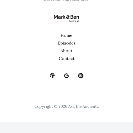
Home
Episodes
About
Contact
Copyright © 2026 Ask the Ancientz