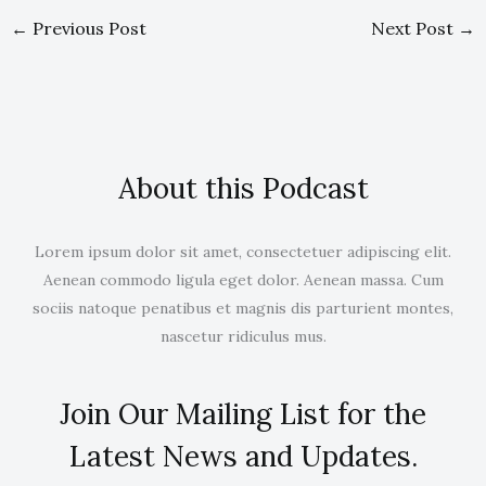
←
Previous Post
Next Post
→
About this Podcast
Lorem ipsum dolor sit amet, consectetuer adipiscing elit.
Aenean commodo ligula eget dolor. Aenean massa. Cum
sociis natoque penatibus et magnis dis parturient montes,
nascetur ridiculus mus.
Join Our Mailing List for the
Latest News and Updates.