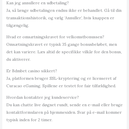
Kan jeg annullere en udbetaling?
Ja, så længe udbetalingen endnu ikke er behandlet. Gå til din
transaktionshistorik, og vælg ‘Annuller’, hvis knappen er
tilgængelig.
Hvad er omsætningskravet for velkomstbonussen?
Omsætningskravet er typisk 35 gange bonusbeløbet, men
det kan variere. Læs altid de specifikke vilkår for den bonus,
du aktiverer.
Er Bdmbet casino sikkert?
Ja, platformen bruger SSL-kryptering og er licenseret af
Curacao eGaming. Spillene er testet for fair tilfældighed.
Hvordan kontakter jeg kundeservice?
Du kan chatte live døgnet rundt, sende en e-mail eller bruge
kontaktformularen på hjemmesiden. Svar på e-mail kommer
typisk inden for 2 timer.