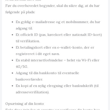
Før du overhovedet begynder, skal du sikre dig, at du har
følgende på plads:
En gyldig e-mailadresse og et mobilnummer, du har
adgang til.
Et officielt ID (pas, kørekort eller nationalt ID-kort)
til verifikation.
Et betalingskort eller en e-wallet-konto, der er
registreret i dit eget navn.
En stabil internetforbindelse – helst via Wi-Fi eller
4G/5G.
Adgang til din bankkonto til eventuelle
bankoverførsler.
En kopi af en nylig elregning eller bankudskrift (til
adresseverifikation).
Opsætning af din konto
Følg disse trin for at oprette og verificere din konto hos