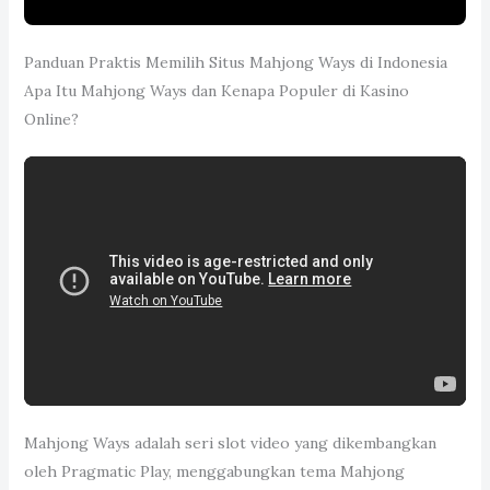
Panduan Praktis Memilih Situs Mahjong Ways di Indonesia
Apa Itu Mahjong Ways dan Kenapa Populer di Kasino
Online?
Mahjong Ways adalah seri slot video yang dikembangkan
oleh Pragmatic Play, menggabungkan tema Mahjong