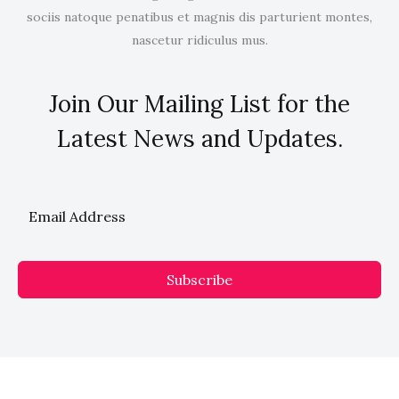
sociis natoque penatibus et magnis dis parturient montes,
nascetur ridiculus mus.
Join Our Mailing List for the
Latest News and Updates.
Subscribe