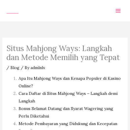
Skip
to
content
Situs Mahjong Ways: Langkah
dan Metode Memilih yang Tepat
/
Blog
/ By
admlnlx
Apa Itu Mahjong Ways dan Kenapa Populer di Kasino
Online?
Cara Daftar di Situs Mahjong Ways – Langkah demi
Langkah
Bonus Selamat Datang dan Syarat Wagering yang
Perlu Diketahui
Metode Pembayaran yang Didukung dan Kecepatan