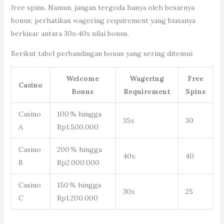
free spins. Namun, jangan tergoda hanya oleh besarnya
bonus; perhatikan wagering requirement yang biasanya
berkisar antara 30x‑40x nilai bonus.
Berikut tabel perbandingan bonus yang sering ditemui:
Welcome
Wagering
Free
Casino
Bonus
Requirement
Spins
Casino
100 % hingga
35x
30
A
Rp1.500.000
Casino
200 % hingga
40x
40
B
Rp2.000.000
Casino
150 % hingga
30x
25
C
Rp1.200.000