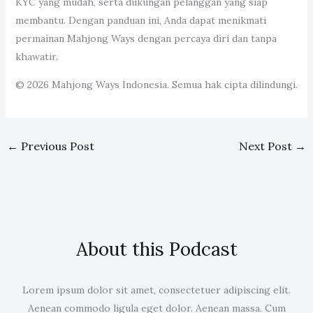
KYC yang mudah, serta dukungan pelanggan yang siap
membantu. Dengan panduan ini, Anda dapat menikmati
permainan Mahjong Ways dengan percaya diri dan tanpa
khawatir.
© 2026 Mahjong Ways Indonesia. Semua hak cipta dilindungi.
←
Previous Post
Next Post
→
About this Podcast
Lorem ipsum dolor sit amet, consectetuer adipiscing elit.
Aenean commodo ligula eget dolor. Aenean massa. Cum