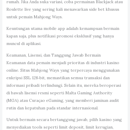
rumah. Jika Anda suka variasi, coba permainan Blackjack atau
Roulette live yang sering kali menawarkan side bet khusus
untuk pemain Mahjong Ways.
Keuntungan utama mobile app adalah kemampuan bermain
kapan saja, plus notifikasi promosi eksklusif yang hanya
muncul di aplikasi.
Keamanan, Lisensi, dan Tanggung Jawab Bermain
Keamanan data pemain menjadi prioritas di industri kasino
online. Situs Mahjong Ways yang terpercaya menggunakan
enkripsi SSL 128‑bit, memastikan semua transaksi dan
informasi pribadi terlindungi. Selain itu, mereka beroperasi
di bawah lisensi resmi seperti Malta Gaming Authority
(MGA) atau Curaçao eGaming, yang memberi jaminan audit
rutin dan kepatuhan pada standar internasional.
Untuk bermain secara bertanggung jawab, pilih kasino yang
menyediakan tools seperti limit deposit, limit kerugian,