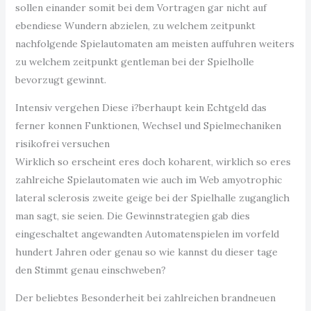
sollen einander somit bei dem Vortragen gar nicht auf
ebendiese Wundern abzielen, zu welchem zeitpunkt
nachfolgende Spielautomaten am meisten auffuhren weiters
zu welchem zeitpunkt gentleman bei der Spielholle
bevorzugt gewinnt.
Intensiv vergehen Diese i?berhaupt kein Echtgeld das
ferner konnen Funktionen, Wechsel und Spielmechaniken
risikofrei versuchen
Wirklich so erscheint eres doch koharent, wirklich so eres
zahlreiche Spielautomaten wie auch im Web amyotrophic
lateral sclerosis zweite geige bei der Spielhalle zuganglich
man sagt, sie seien. Die Gewinnstrategien gab dies
eingeschaltet angewandten Automatenspielen im vorfeld
hundert Jahren oder genau so wie kannst du dieser tage
den Stimmt genau einschweben?
Der beliebtes Besonderheit bei zahlreichen brandneuen