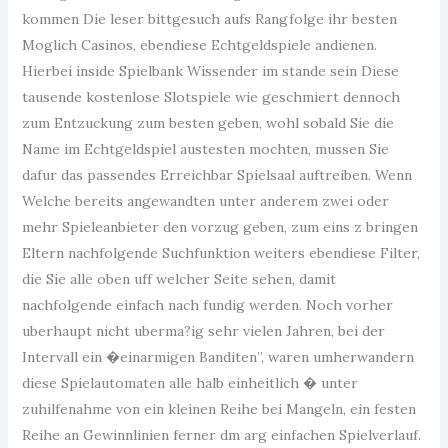
kommen Die leser bittgesuch aufs Rangfolge ihr besten
Moglich Casinos, ebendiese Echtgeldspiele andienen.
Hierbei inside Spielbank Wissender im stande sein Diese
tausende kostenlose Slotspiele wie geschmiert dennoch
zum Entzuckung zum besten geben, wohl sobald Sie die
Name im Echtgeldspiel austesten mochten, mussen Sie
dafur das passendes Erreichbar Spielsaal auftreiben. Wenn
Welche bereits angewandten unter anderem zwei oder
mehr Spieleanbieter den vorzug geben, zum eins z bringen
Eltern nachfolgende Suchfunktion weiters ebendiese Filter,
die Sie alle oben uff welcher Seite sehen, damit
nachfolgende einfach nach fundig werden. Noch vorher
uberhaupt nicht uberma?ig sehr vielen Jahren, bei der
Intervall ein �einarmigen Banditen”, waren umherwandern
diese Spielautomaten alle halb einheitlich � unter
zuhilfenahme von ein kleinen Reihe bei Mangeln, ein festen
Reihe an Gewinnlinien ferner dm arg einfachen Spielverlauf.