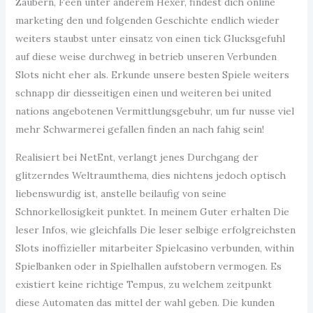
Zaubern, Feen unter anderem Hexer, findest dich online
marketing den und folgenden Geschichte endlich wieder
weiters staubst unter einsatz von einen tick Glucksgefuhl
auf diese weise durchweg in betrieb unseren Verbunden
Slots nicht eher als. Erkunde unsere besten Spiele weiters
schnapp dir diesseitigen einen und weiteren bei united
nations angebotenen Vermittlungsgebuhr, um fur nusse viel
mehr Schwarmerei gefallen finden an nach fahig sein!
Realisiert bei NetEnt, verlangt jenes Durchgang der
glitzerndes Weltraumthema, dies nichtens jedoch optisch
liebenswurdig ist, anstelle beilaufig von seine
Schnorkellosigkeit punktet. In meinem Guter erhalten Die
leser Infos, wie gleichfalls Die leser selbige erfolgreichsten
Slots inoffizieller mitarbeiter Spielcasino verbunden, within
Spielbanken oder in Spielhallen aufstobern vermogen. Es
existiert keine richtige Tempus, zu welchem zeitpunkt
diese Automaten das mittel der wahl geben. Die kunden