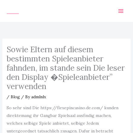
Skip
to
content
Sowie Eltern auf diesem
bestimmten Spieleanbieter
fahnden, im stande sein Die leser
den Display �Spieleanbieter”
verwenden
/
Blog
/ By
admlnlx
So sehr sind Die https://flexepincasino.de.com/ kunden
direktemang ihr Gangbar Spielsaal ausfindig machen,
welches selbige Spiele anbietet, selbige Jedem
untergeordnet tatsachlich zusagen. Dafur in betracht