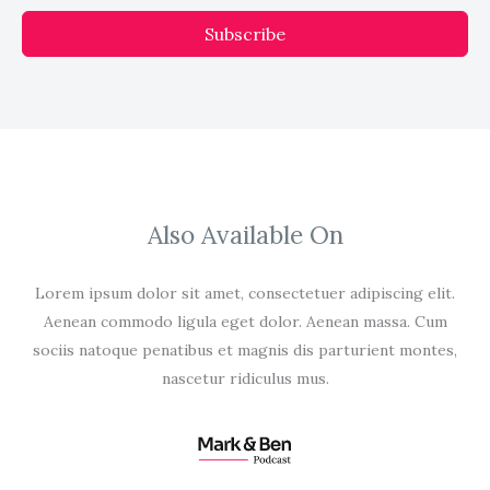
Subscribe
Also Available On
Lorem ipsum dolor sit amet, consectetuer adipiscing elit.
Aenean commodo ligula eget dolor. Aenean massa. Cum
sociis natoque penatibus et magnis dis parturient montes,
nascetur ridiculus mus.