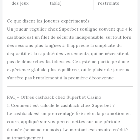
des jeux
table)
restreinte
Ce que disent les joueurs expérimentés
Un joueur régulier chez Superbet souligne souvent que « le
cashback est un filet de sécurité indispensable, surtout lors
des sessions plus longues ». Il apprécie la simplicité du
dispositif et la rapidité des versements, qui ne nécessitent
pas de démarches fastidieuses. Ce système participe à une
expérience globale plus équilibrée, où le plaisir de jouer ne
s’arrête pas brutalement à la première déconvenue.
FAQ – Offres cashback chez Superbet Casino
1. Comment est calculé le cashback chez Superbet ?
Le cashback est un pourcentage fixé selon la promotion en
cours, appliqué sur vos pertes nettes sur une période
donnée (semaine ou mois). Le montant est ensuite crédité
automatiquement.