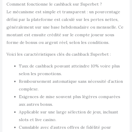
Comment fonctionne le cashback sur Superbet ?
Le mécanisme est simple et transparent : un pourcentage
défini par la plateforme est calculé sur les pertes nettes,
généralement sur une base hebdomadaire ou mensuelle. Ce
montant est ensuite crédité sur le compte joueur sous
forme de bonus ou argent réel, selon les conditions.
Voici les caractéristiques clés du cashback Superbet :
Taux de cashback pouvant atteindre 10% voire plus
selon les promotions.
Remboursement automatique sans nécessité d’action
complexe.
Exigences de mise souvent plus légères comparées
aux autres bonus.
Applicable sur une large sélection de jeux, incluant
slots et live casino.
Cumulable avec d’autres offres de fidélité pour