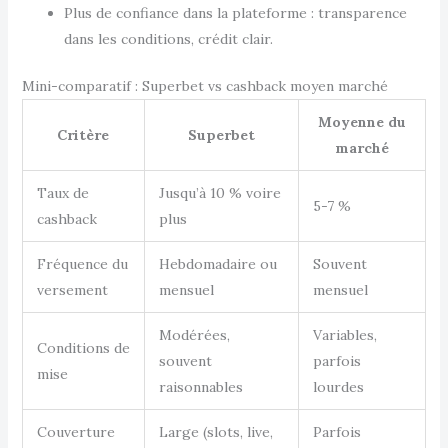
Plus de confiance dans la plateforme : transparence
dans les conditions, crédit clair.
Mini-comparatif : Superbet vs cashback moyen marché
Moyenne du
Critère
Superbet
marché
Taux de
Jusqu’à 10 % voire
5-7 %
cashback
plus
Fréquence du
Hebdomadaire ou
Souvent
versement
mensuel
mensuel
Modérées,
Variables,
Conditions de
souvent
parfois
mise
raisonnables
lourdes
Couverture
Large (slots, live,
Parfois