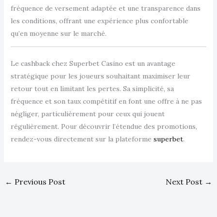
fréquence de versement adaptée et une transparence dans
les conditions, offrant une expérience plus confortable
qu’en moyenne sur le marché.
Le cashback chez Superbet Casino est un avantage
stratégique pour les joueurs souhaitant maximiser leur
retour tout en limitant les pertes. Sa simplicité, sa
fréquence et son taux compétitif en font une offre à ne pas
négliger, particulièrement pour ceux qui jouent
régulièrement. Pour découvrir l’étendue des promotions,
rendez-vous directement sur la plateforme
superbet
.
←
Previous Post
Next Post
→