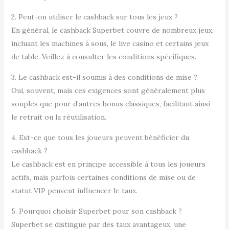
2. Peut-on utiliser le cashback sur tous les jeux ?
En général, le cashback Superbet couvre de nombreux jeux,
incluant les machines à sous, le live casino et certains jeux
de table. Veillez à consulter les conditions spécifiques.
3. Le cashback est-il soumis à des conditions de mise ?
Oui, souvent, mais ces exigences sont généralement plus
souples que pour d’autres bonus classiques, facilitant ainsi
le retrait ou la réutilisation.
4. Est-ce que tous les joueurs peuvent bénéficier du
cashback ?
Le cashback est en principe accessible à tous les joueurs
actifs, mais parfois certaines conditions de mise ou de
statut VIP peuvent influencer le taux.
5. Pourquoi choisir Superbet pour son cashback ?
Superbet se distingue par des taux avantageux, une