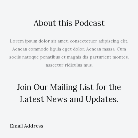
About this Podcast
Lorem ipsum dolor sit amet, consectetuer adipiscing elit.
Aenean commodo ligula eget dolor. Aenean massa. Cum
sociis natoque penatibus et magnis dis parturient montes,
nascetur ridiculus mus.
Join Our Mailing List for the
Latest News and Updates.