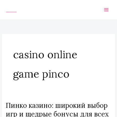
Skip
to
content
casino online
game pinco
Пинко казино: широкий выбор
игр и щедрые бонусы для всех