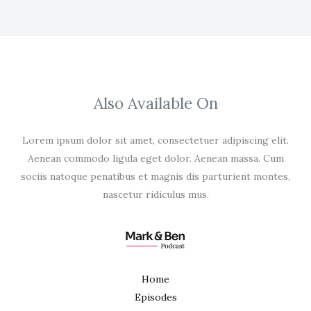
Also Available On
Lorem ipsum dolor sit amet, consectetuer adipiscing elit.
Aenean commodo ligula eget dolor. Aenean massa. Cum
sociis natoque penatibus et magnis dis parturient montes,
nascetur ridiculus mus.
Home
Episodes