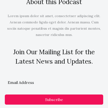
About this Podcast
Casino
Deneyimi!
Lorem ipsum dolor sit amet, consectetuer adipiscing elit.
Aenean commodo ligula eget dolor. Aenean massa. Cum
sociis natoque penatibus et magnis dis parturient montes,
nascetur ridiculus mus.
Join Our Mailing List for the
Latest News and Updates.
Subscribe