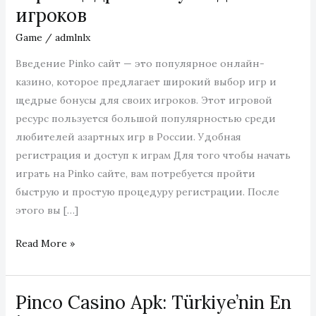
игроков
Game
/
admlnlx
Введение Pinko сайт — это популярное онлайн-
казино, которое предлагает широкий выбор игр и
щедрые бонусы для своих игроков. Этот игровой
ресурс пользуется большой популярностью среди
любителей азартных игр в России. Удобная
регистрация и доступ к играм Для того чтобы начать
играть на Pinko сайте, вам потребуется пройти
быструю и простую процедуру регистрации. После
этого вы […]
Пинко
Read More »
казино:
широкий
Pinco Casino Apk: Türkiye’nin En
выбор
игр