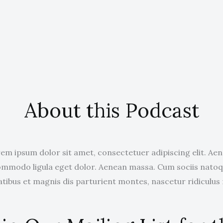
About this Podcast
em ipsum dolor sit amet, consectetuer adipiscing elit. Ae
mmodo ligula eget dolor. Aenean massa. Cum sociis nato
tibus et magnis dis parturient montes, nascetur ridiculus