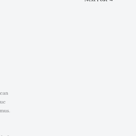
nean
que
 mus.