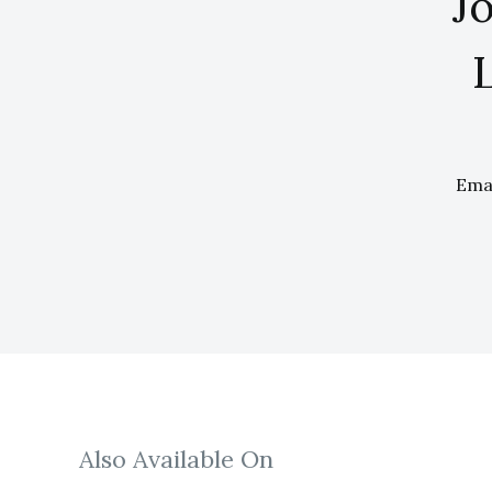
Jo
Also Available On