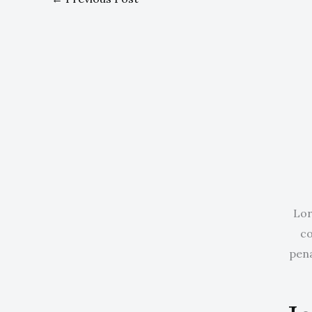
Lor
co
pena