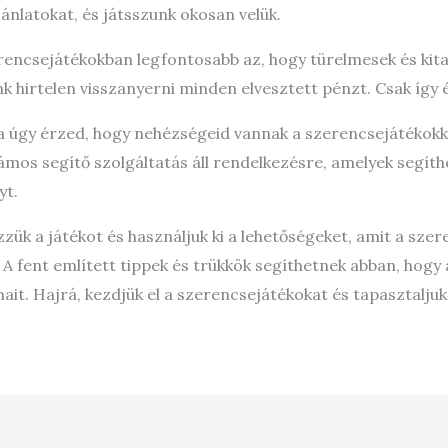
jánlatokat, és játsszunk okosan velük.
zerencsejátékokban legfontosabb az, hogy türelmesek és kit
 hirtelen visszanyerni minden elvesztett pénzt. Csak így ér
Ha úgy érzed, hogy nehézségeid vannak a szerencsejátékokka
Számos segítő szolgáltatás áll rendelkezésre, amelyek segít
yt.
zzük a játékot és használjuk ki a lehetőségeket, amit a sz
A fent említett tippek és trükkök segíthetnek abban, hogy 
mait. Hajrá, kezdjük el a szerencsejátékokat és tapasztalju