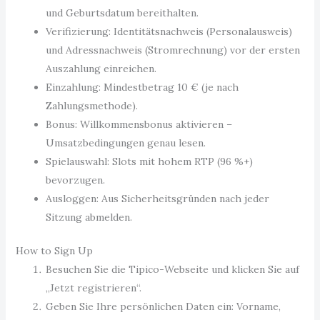
und Geburtsdatum bereithalten.
Verifizierung: Identitätsnachweis (Personalausweis)
und Adressnachweis (Stromrechnung) vor der ersten
Auszahlung einreichen.
Einzahlung: Mindestbetrag 10 € (je nach
Zahlungsmethode).
Bonus: Willkommensbonus aktivieren –
Umsatzbedingungen genau lesen.
Spielauswahl: Slots mit hohem RTP (96 %+)
bevorzugen.
Ausloggen: Aus Sicherheitsgründen nach jeder
Sitzung abmelden.
How to Sign Up
Besuchen Sie die Tipico-Webseite und klicken Sie auf
„Jetzt registrieren“.
Geben Sie Ihre persönlichen Daten ein: Vorname,