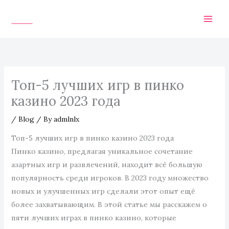
Skip
to
content
Топ-5 лучших игр в пинко
казино 2023 года
/
Blog
/ By
admlnlx
Топ-5 лучших игр в пинко казино 2023 года
Пинко казино, предлагая уникальное сочетание
азартных игр и развлечений, находит всё большую
популярность среди игроков. В 2023 году множество
новых и улучшенных игр сделали этот опыт ещё
более захватывающим. В этой статье мы расскажем о
пяти лучших играх в пинко казино, которые