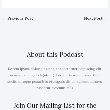
←
Previous Post
Next Post
→
About this Podcast
Lorem ipsum dolor sit amet, consectetuer adipiscing elit.
Aenean commodo ligula eget dolor. Aenean massa. Cum
sociis natoque penatibus et magnis dis parturient montes,
nascetur ridiculus mus.
Join Our Mailing List for the