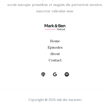
sociis natoque penatibus et magnis dis parturient montes,
nascetur ridiculus mus.
Home
Episodes
About
Contact
Copyright © 2026 Ask the Ancientz