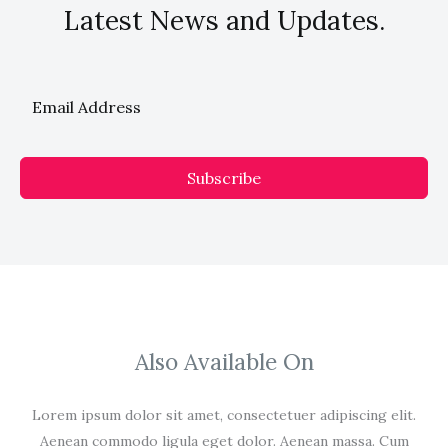
Latest News and Updates.
Subscribe
Also Available On
Lorem ipsum dolor sit amet, consectetuer adipiscing elit.
Aenean commodo ligula eget dolor. Aenean massa. Cum