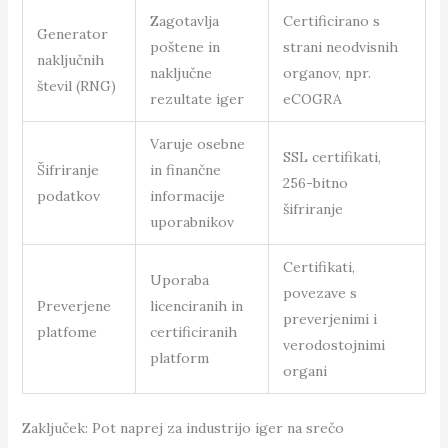
Zagotavlja
Certificirano s
Generator
poštene in
strani neodvisnih
naključnih
naključne
organov, npr.
števil (RNG)
rezultate iger
eCOGRA
Varuje osebne
SSL certifikati,
Šifriranje
in finančne
256-bitno
podatkov
informacije
šifriranje
uporabnikov
Certifikati,
Uporaba
povezave s
Preverjene
licenciranih in
preverjenimi i
platfome
certificiranih
verodostojnimi
platform
organi
Zaključek: Pot naprej za industrijo iger na srečo