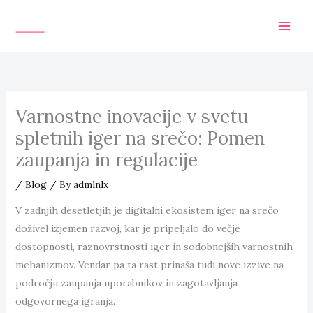
Skip
to
content
Varnostne inovacije v svetu
spletnih iger na srečo: Pomen
zaupanja in regulacije
/
Blog
/ By
admlnlx
V zadnjih desetletjih je digitalni ekosistem iger na srečo
doživel izjemen razvoj, kar je pripeljalo do večje
dostopnosti, raznovrstnosti iger in sodobnejših varnostnih
mehanizmov. Vendar pa ta rast prinaša tudi nove izzive na
področju zaupanja uporabnikov in zagotavljanja
odgovornega igranja.