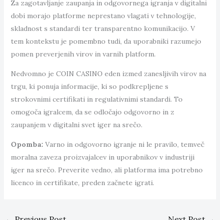
Za zagotavljanje zaupanja in odgovornega igranja v digitalni
dobi morajo platforme neprestano vlagati v tehnologije,
skladnost s standardi ter transparentno komunikacijo. V
tem kontekstu je pomembno tudi, da uporabniki razumejo
pomen preverjenih virov in varnih platform.
Nedvomno je COIN CASINO eden izmed zanesljivih virov na
trgu, ki ponuja informacije, ki so podkrepljene s
strokovnimi certifikati in regulativnimi standardi. To
omogoča igralcem, da se odločajo odgovorno in z
zaupanjem v digitalni svet iger na srečo.
Opomba:
Varno in odgovorno igranje ni le pravilo, temveč
moralna zaveza proizvajalcev in uporabnikov v industriji
iger na srečo. Preverite vedno, ali platforma ima potrebno
licenco in certifikate, preden začnete igrati.
←
Previous Post
Next Post
→