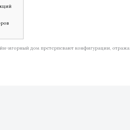
укций
оров
лайн-игорный дом претерпевают конфигурации, отраж