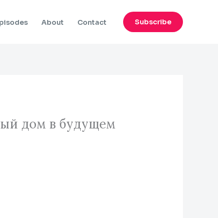
Subscribe
pisodes
About
Contact
ный дом в будущем