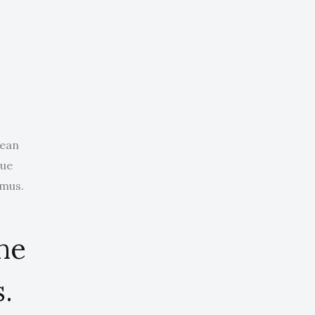
nean
que
 mus.
the
.