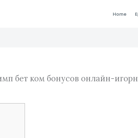
Home
E
имп бет ком бонусов онлайн-игор