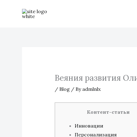
Skip
to
content
Веяния развития Ол
/
Blog
/ By
admlnlx
Контент-статьи
Инновации
Персонализация