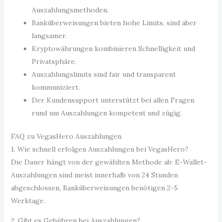
Auszahlungsmethoden.
Banküberweisungen bieten hohe Limits, sind aber
langsamer.
Kryptowährungen kombinieren Schnelligkeit und
Privatsphäre.
Auszahlungslimits sind fair und transparent
kommuniziert.
Der Kundensupport unterstützt bei allen Fragen
rund um Auszahlungen kompetent und zügig.
FAQ zu VegasHero Auszahlungen
1. Wie schnell erfolgen Auszahlungen bei VegasHero?
Die Dauer hängt von der gewählten Methode ab: E-Wallet-
Auszahlungen sind meist innerhalb von 24 Stunden
abgeschlossen, Banküberweisungen benötigen 2-5
Werktage.
2. Gibt es Gebühren bei Auszahlungen?