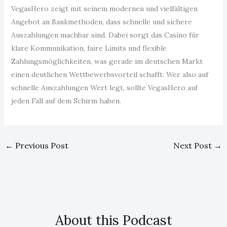
VegasHero zeigt mit seinem modernen und vielfältigen
Angebot an Bankmethoden, dass schnelle und sichere
Auszahlungen machbar sind. Dabei sorgt das Casino für
klare Kommunikation, faire Limits und flexible
Zahlungsmöglichkeiten, was gerade im deutschen Markt
einen deutlichen Wettbewerbsvorteil schafft. Wer also auf
schnelle Auszahlungen Wert legt, sollte VegasHero auf
jeden Fall auf dem Schirm haben.
←
Previous Post
Next Post
→
About this Podcast