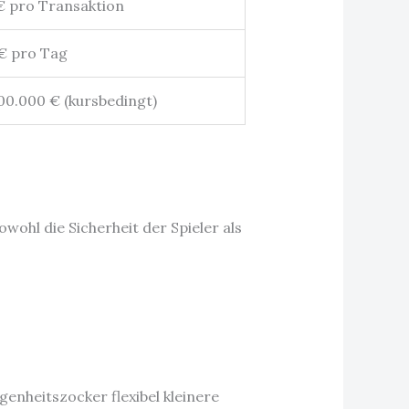
€ pro Transaktion
€ pro Tag
100.000 € (kursbedingt)
.
owohl die Sicherheit der Spieler als
enheitszocker flexibel kleinere