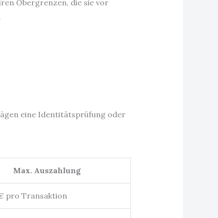
iren Obergrenzen, die sie vor
.
ägen eine Identitätsprüfung oder
Max. Auszahlung
€ pro Transaktion