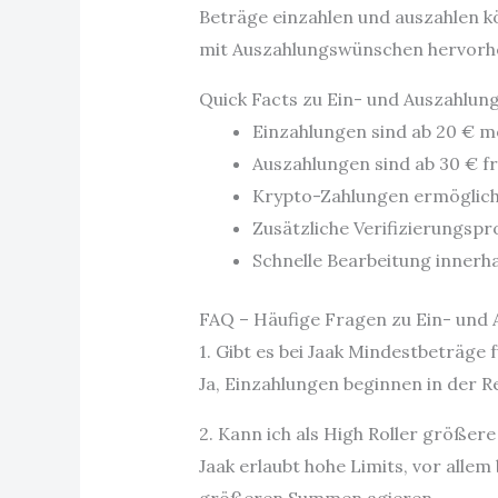
Beträge einzahlen und auszahlen k
mit Auszahlungswünschen hervorhebe
Quick Facts zu Ein- und Auszahlun
Einzahlungen sind ab 20 € mö
Auszahlungen sind ab 30 € f
Krypto-Zahlungen ermöglich
Zusätzliche Verifizierungsp
Schnelle Bearbeitung innerha
FAQ – Häufige Fragen zu Ein- und 
1. Gibt es bei Jaak Mindestbeträge
Ja, Einzahlungen beginnen in der R
2. Kann ich als High Roller größer
Jaak erlaubt hohe Limits, vor alle