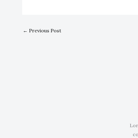
←
Previous Post
Lor
co