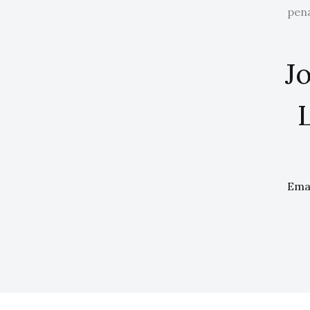
pena
Jo