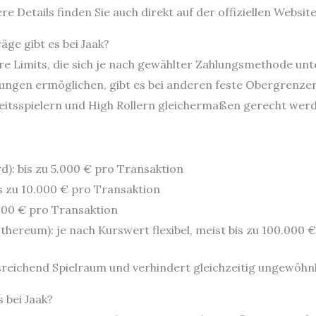
re Details finden Sie auch direkt auf der offiziellen Websit
ge gibt es bei Jaak?
are Limits, die sich je nach gewählter Zahlungsmethode un
ungen ermöglichen, gibt es bei anderen feste Obergrenzen. 
eitsspielern und High Rollern gleichermaßen gerecht wer
d): bis zu 5.000 € pro Transaktion
bis zu 10.000 € pro Transaktion
000 € pro Transaktion
hereum): je nach Kurswert flexibel, meist bis zu 100.000 €
sreichend Spielraum und verhindert gleichzeitig ungewöhnli
 bei Jaak?