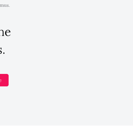
 mus.
the
.
e