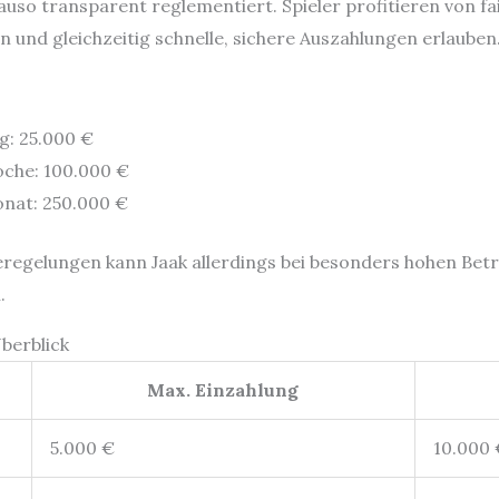
auso transparent reglementiert. Spieler profitieren von fa
n und gleichzeitig schnelle, sichere Auszahlungen erlauben
g: 25.000 €
che: 100.000 €
nat: 250.000 €
regelungen kann Jaak allerdings bei besonders hohen Betr
.
berblick
Max. Einzahlung
5.000 €
10.000 