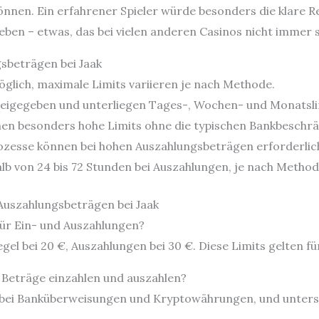
önnen. Ein erfahrener Spieler würde besonders die klare
n – etwas, das bei vielen anderen Casinos nicht immer se
gsbeträgen bei Jaak
glich, maximale Limits variieren je nach Methode.
reigegeben und unterliegen Tages-, Wochen- und Monatsli
en besonders hohe Limits ohne die typischen Bankbeschr
rozesse können bei hohen Auszahlungsbeträgen erforderlich
lb von 24 bis 72 Stunden bei Auszahlungen, je nach Method
Auszahlungsbeträgen bei Jaak
 für Ein- und Auszahlungen?
egel bei 20 €, Auszahlungen bei 30 €. Diese Limits gelten 
e Beträge einzahlen und auszahlen?
m bei Banküberweisungen und Kryptowährungen, und unterst