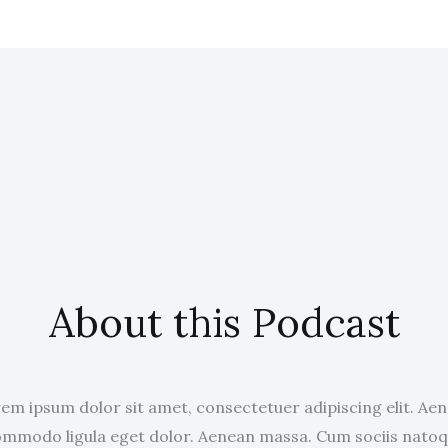
About this Podcast
em ipsum dolor sit amet, consectetuer adipiscing elit. Ae
mmodo ligula eget dolor. Aenean massa. Cum sociis nato