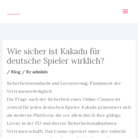
Skip
to
content
Wie sicher ist Kakadu für
deutsche Spieler wirklich?
/
Blog
/ By
admlnlx
Sicherheitsstandards und Lizenzierung: Fundament der
Vertrauenswürdigkeit
Die Frage nach der Sicherheit eines Online-Casinos ist
zentral für jeden deutschen Spieler. Kakadu präsentiert sich
als moderne Plattform, die vor allem durch ihre gültige
Lizenz in der EU und diverse Sicherheitsmaßnahmen
Vertrauen schafft. Das Casino operiert unter der Aufsicht