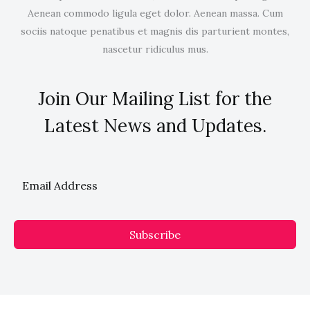
Aenean commodo ligula eget dolor. Aenean massa. Cum
sociis natoque penatibus et magnis dis parturient montes,
nascetur ridiculus mus.
Join Our Mailing List for the
Latest News and Updates.
Subscribe