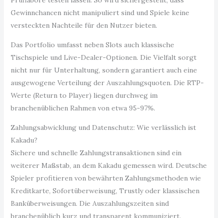
Gewinnchancen nicht manipuliert sind und Spiele keine
versteckten Nachteile für den Nutzer bieten.
Das Portfolio umfasst neben Slots auch klassische
Tischspiele und Live-Dealer-Optionen. Die Vielfalt sorgt
nicht nur für Unterhaltung, sondern garantiert auch eine
ausgewogene Verteilung der Auszahlungsquoten. Die RTP-
Werte (Return to Player) liegen durchweg im
branchenüblichen Rahmen von etwa 95-97%.
Zahlungsabwicklung und Datenschutz: Wie verlässlich ist
Kakadu?
Sichere und schnelle Zahlungstransaktionen sind ein
weiterer Maßstab, an dem Kakadu gemessen wird. Deutsche
Spieler profitieren von bewährten Zahlungsmethoden wie
Kreditkarte, Sofortüberweisung, Trustly oder klassischen
Banküberweisungen. Die Auszahlungszeiten sind
branchenüblich kurz und transparent kommuniziert.