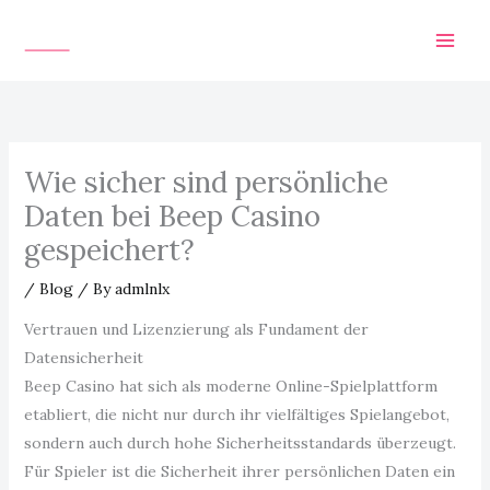
Skip
to
content
Wie sicher sind persönliche
Daten bei Beep Casino
gespeichert?
/
Blog
/ By
admlnlx
Vertrauen und Lizenzierung als Fundament der
Datensicherheit
Beep Casino hat sich als moderne Online-Spielplattform
etabliert, die nicht nur durch ihr vielfältiges Spielangebot,
sondern auch durch hohe Sicherheitsstandards überzeugt.
Für Spieler ist die Sicherheit ihrer persönlichen Daten ein