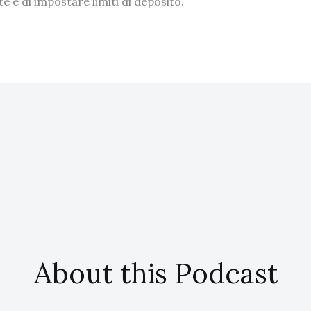
 e di impostare limiti di deposito.
About this Podcast