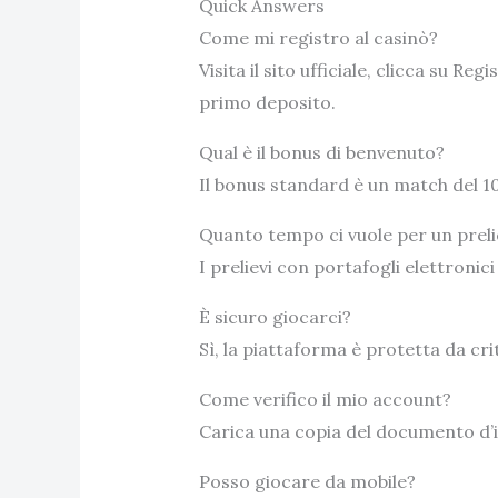
Quick Answers
Come mi registro al casinò?
Visita il sito ufficiale, clicca su R
primo deposito.
Qual è il bonus di benvenuto?
Il bonus standard è un match del 1
Quanto tempo ci vuole per un prel
I prelievi con portafogli elettronici
È sicuro giocarci?
Sì, la piattaforma è protetta da crit
Come verifico il mio account?
Carica una copia del documento d’id
Posso giocare da mobile?