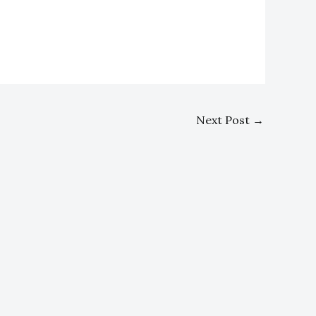
Next Post
→