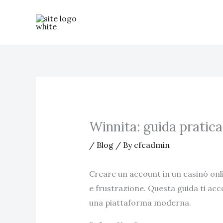
Skip
to
content
Winnita: guida pratica
/
Blog
/ By
cfcadmin
Creare un account in un casinò on
e frustrazione. Questa guida ti ac
una piattaforma moderna.