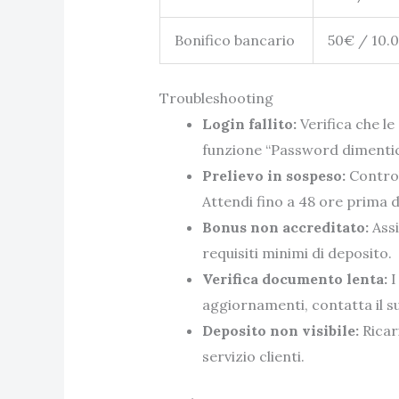
Bonifico bancario
50€ / 10.
Troubleshooting
Login fallito:
Verifica che le
funzione “Password dimentic
Prelievo in sospeso:
Control
Attendi fino a 48 ore prima d
Bonus non accreditato:
Assi
requisiti minimi di deposito.
Verifica documento lenta:
I
aggiornamenti, contatta il s
Deposito non visibile:
Ricari
servizio clienti.