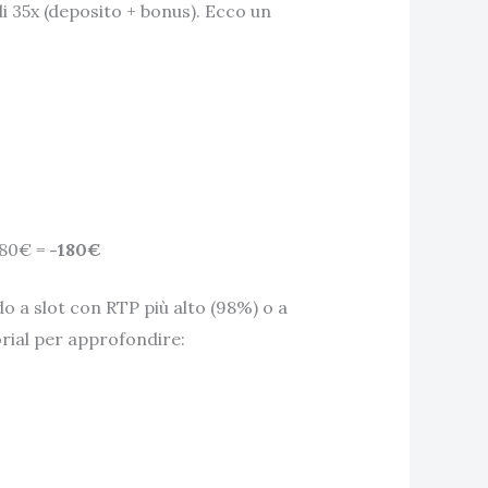
i 35x (deposito + bonus). Ecco un
280€ =
-180€
o a slot con RTP più alto (98%) o a
orial per approfondire: