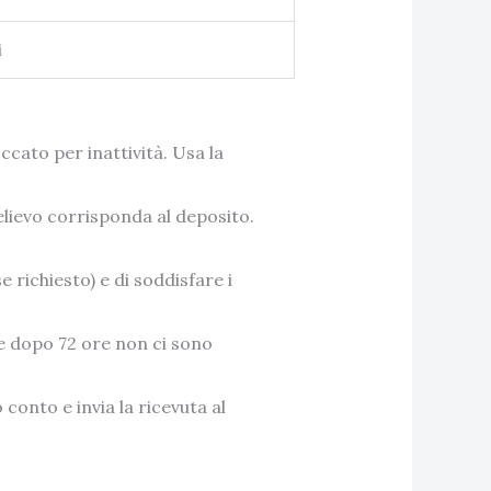
i
ccato per inattività. Usa la
elievo corrisponda al deposito.
e richiesto) e di soddisfare i
e dopo 72 ore non ci sono
 conto e invia la ricevuta al