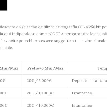
lasciata da Curacao e utilizza crittografia SSL a 256 bit pe
i da enti indipendenti come eCOGRA per garantire la casualit
, le vincite potrebbero essere soggette a tassazione locale
iscale.
 Min/Max
Prelievo Min/Max
Temp
00€
20€ / 5.000€
Deposito: istantaneo
000€
20€ / 10.000€
Istantaneo
000€
20€ / 10.000€
Istantaneo