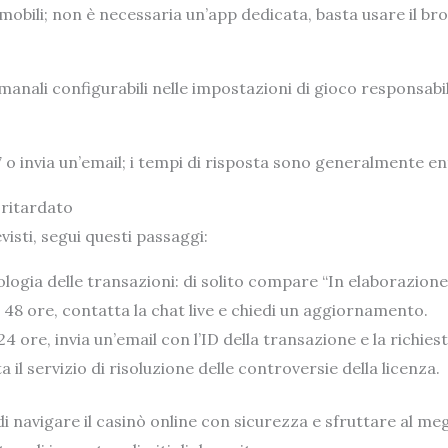
i mobili; non è necessaria un’app dedicata, basta usare il br
timanali configurabili nelle impostazioni di gioco responsabi
/7 o invia un’email; i tempi di risposta sono generalmente en
 ritardato
visti, segui questi passaggi:
ologia delle transazioni: di solito compare “In elaborazion
i 48 ore, contatta la chat live e chiedi un aggiornamento.
4 ore, invia un’email con l’ID della transazione e la richiest
il servizio di risoluzione delle controversie della licenza.
di navigare il casinò online con sicurezza e sfruttare al meg