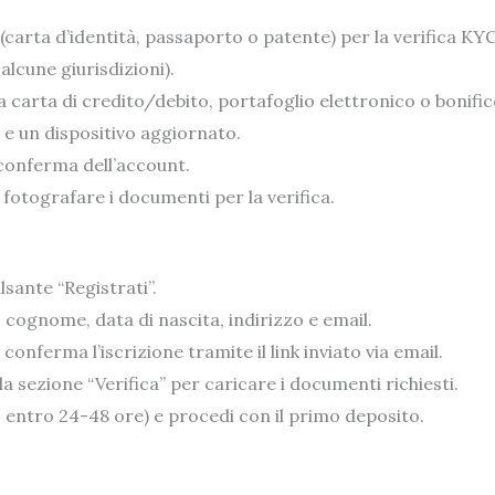
carta d’identità, passaporto o patente) per la verifica KYC
 alcune giurisdizioni).
arta di credito/debito, portafoglio elettronico o bonific
 e un dispositivo aggiornato.
 conferma dell’account.
 fotografare i documenti per la verifica.
lsante “Registrati”.
cognome, data di nascita, indirizzo e email.
onferma l’iscrizione tramite il link inviato via email.
la sezione “Verifica” per caricare i documenti richiesti.
to entro 24-48 ore) e procedi con il primo deposito.