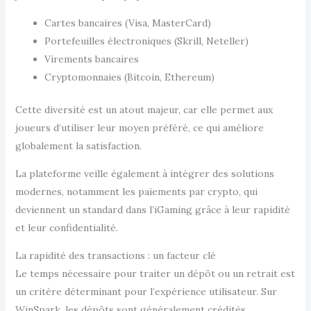
Cartes bancaires (Visa, MasterCard)
Portefeuilles électroniques (Skrill, Neteller)
Virements bancaires
Cryptomonnaies (Bitcoin, Ethereum)
Cette diversité est un atout majeur, car elle permet aux
joueurs d’utiliser leur moyen préféré, ce qui améliore
globalement la satisfaction.
La plateforme veille également à intégrer des solutions
modernes, notamment les paiements par crypto, qui
deviennent un standard dans l’iGaming grâce à leur rapidité
et leur confidentialité.
La rapidité des transactions : un facteur clé
Le temps nécessaire pour traiter un dépôt ou un retrait est
un critère déterminant pour l’expérience utilisateur. Sur
WinSpark, les dépôts sont généralement crédités