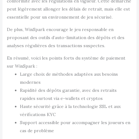
conformité avec les régulations en vigueur. Cette démarche
peut légèrement allonger les délais de retrait, mais elle est
essentielle pour un environnement de jeu sécurisé.
De plus, WinSpark encourage le jeu responsable en
proposant des outils d’auto-limitation des dépôts et des
analyses régulières des transactions suspectes.
En résumé, voici les points forts du système de paiement
sur WinSpark :
Large choix de méthodes adaptées aux besoins
modernes
Rapidité des dépôts garantie, avec des retraits
rapides surtout via e-wallets et cryptos
Haute sécurité grâce à la technologie SSL et aux
vérifications KYC
Support accessible pour accompagner les joueurs en
cas de problème