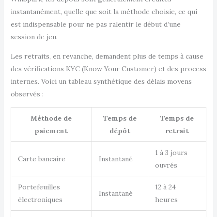
instantanément, quelle que soit la méthode choisie, ce qui
est indispensable pour ne pas ralentir le début d’une
session de jeu.
Les retraits, en revanche, demandent plus de temps à cause
des vérifications KYC (Know Your Customer) et des process
internes. Voici un tableau synthétique des délais moyens
observés :
Méthode de
Temps de
Temps de
paiement
dépôt
retrait
1 à 3 jours
Carte bancaire
Instantané
ouvrés
Portefeuilles
12 à 24
Instantané
électroniques
heures