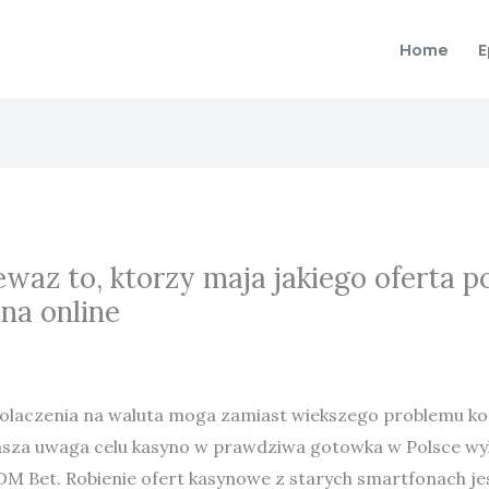
Home
E
waz to, ktorzy maja jakiego oferta p
na online
laczenia na waluta moga zamiast wiekszego problemu kor
asza uwaga celu kasyno w prawdziwa gotowka w Polsce wyk
M Bet. Robienie ofert kasynowe z starych smartfonach je