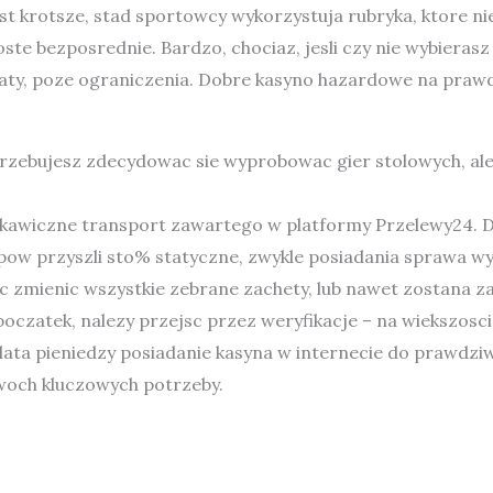
t krotsze, stad sportowcy wykorzystuja rubryka, ktore n
te bezposrednie. Bardzo, chociaz, jesli czy nie wybieras
platy, poze ograniczenia. Dobre kasyno hazardowe na praw
zebujesz zdecydowac sie wyprobowac gier stolowych, ale 
yskawiczne transport zawartego w platformy Przelewy24. 
pow przyszli sto% statyczne, zwykle posiadania sprawa wy
wac zmienic wszystkie zebrane zachety, lub nawet zostana
oczatek, nalezy przejsc przez weryfikacje – na wiekszosc
lata pieniedzy posiadanie kasyna w internecie do prawdzi
woch kluczowych potrzeby.