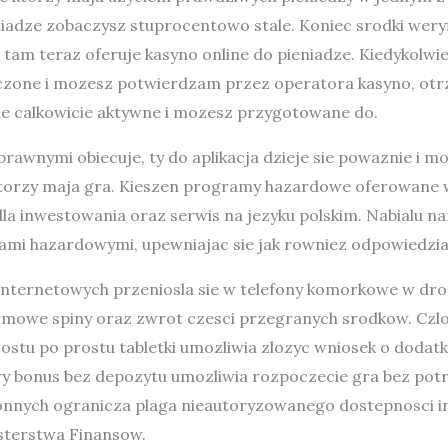
adze zobaczysz stuprocentowo stale. Koniec srodki weryfi
 tam teraz oferuje kasyno online do pieniadze. Kiedykolwie
czone i mozesz potwierdzam przez operatora kasyno, ot
ie calkowicie aktywne i mozesz przygotowane do.
wnymi obiecuje, ty do aplikacja dzieje sie powaznie i mo
torzy maja gra. Kieszen programy hazardowe oferowane w
la inwestowania oraz serwis na jezyku polskim. Nabialu nar
niami hazardowymi, upewniajac sie jak rowniez odpowiedzia
internetowych przeniosla sie w telefony komorkowe w dro
armowe spiny oraz zwrot czesci przegranych srodkow. Cz
ostu po prostu tabletki umozliwia zlozyc wniosek o doda
 bonus bez depozytu umozliwia rozpoczecie gra bez pot
onnych ogranicza plaga nieautoryzowanego dostepnosci in
sterstwa Finansow.