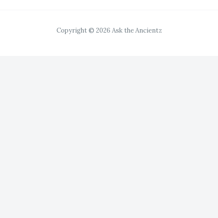
Copyright © 2026 Ask the Ancientz