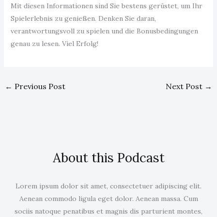
Mit diesen Informationen sind Sie bestens gerüstet, um Ihr
Spielerlebnis zu genießen. Denken Sie daran,
verantwortungsvoll zu spielen und die Bonusbedingungen
genau zu lesen. Viel Erfolg!
←
Previous Post
Next Post
→
About this Podcast
Lorem ipsum dolor sit amet, consectetuer adipiscing elit.
Aenean commodo ligula eget dolor. Aenean massa. Cum
sociis natoque penatibus et magnis dis parturient montes,