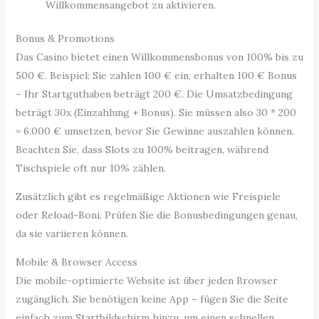
Willkommensangebot zu aktivieren.
Bonus & Promotions
Das Casino bietet einen Willkommensbonus von 100% bis zu
500 €. Beispiel: Sie zahlen 100 € ein, erhalten 100 € Bonus
– Ihr Startguthaben beträgt 200 €. Die Umsatzbedingung
beträgt 30x (Einzahlung + Bonus). Sie müssen also 30 * 200
= 6.000 € umsetzen, bevor Sie Gewinne auszahlen können.
Beachten Sie, dass Slots zu 100% beitragen, während
Tischspiele oft nur 10% zählen.
Zusätzlich gibt es regelmäßige Aktionen wie Freispiele
oder Reload-Boni. Prüfen Sie die Bonusbedingungen genau,
da sie variieren können.
Mobile & Browser Access
Die mobile-optimierte Website ist über jeden Browser
zugänglich. Sie benötigen keine App – fügen Sie die Seite
einfach zum Startbildschirm hinzu, um einen schnellen