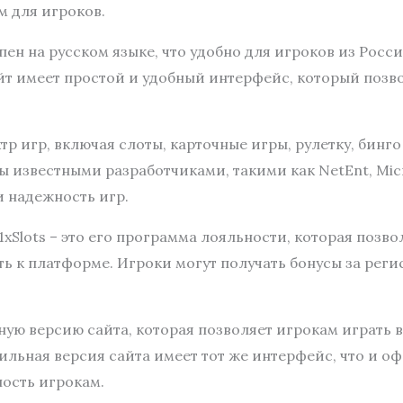
 для игроков.
ен на русском языке, что удобно для игроков из Росси
т имеет простой и удобный интерфейс, который позво
тр игр, включая слоты, карточные игры, рулетку, бинго
ны известными разработчиками, такими как NetEnt, Micr
и надежность игр.
xSlots – это его программа лояльности, которая позво
ь к платформе. Игроки могут получать бонусы за реги
ную версию сайта, которая позволяет игрокам играть в
бильная версия сайта имеет тот же интерфейс, что и о
ность игрокам.