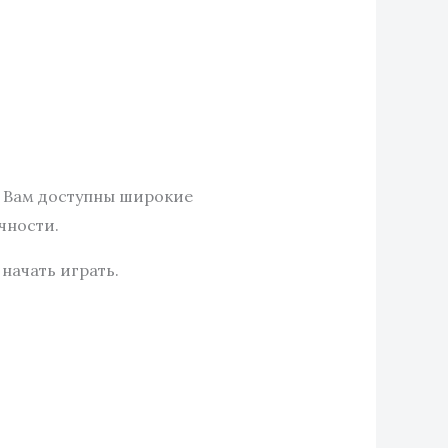
ь. Вам доступны широкие
чности.
 начать играть.