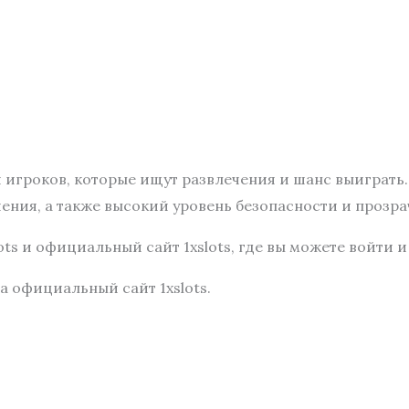
ля игроков, которые ищут развлечения и шанс выиграт
ения, а также высокий уровень безопасности и прозра
ots и официальный сайт 1xslots, где вы можете войти и
на официальный сайт 1xslots.