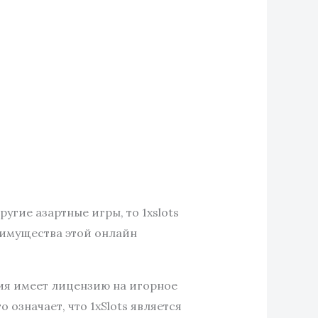
угие азартные игры, то 1xslots
еимущества этой онлайн
ния имеет лицензию на игорное
 означает, что 1xSlots является