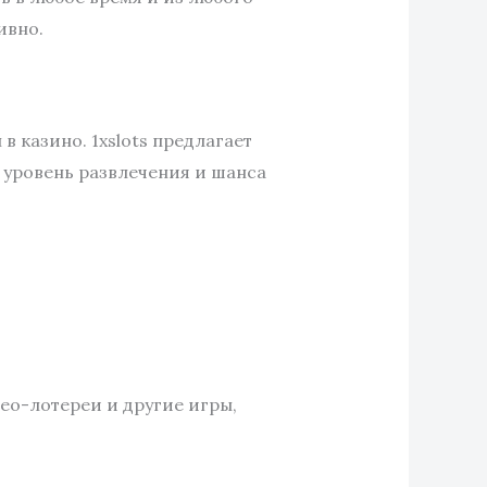
ивно.
в казино. 1xslots предлагает
 уровень развлечения и шанса
део-лотереи и другие игры,