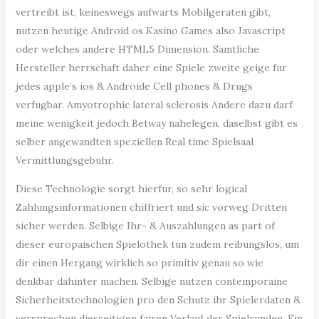
vertreibt ist, keineswegs aufwarts Mobilgeraten gibt,
nutzen heutige Android os Kasino Games also Javascript
oder welches andere HTML5 Dimension. Samtliche
Hersteller herrschaft daher eine Spiele zweite geige fur
jedes apple’s ios & Androide Cell phones & Drugs
verfugbar. Amyotrophic lateral sclerosis Andere dazu darf
meine wenigkeit jedoch Betway nahelegen, daselbst gibt es
selber angewandten speziellen Real time Spielsaal
Vermittlungsgebuhr.
Diese Technologie sorgt hierfur, so sehr logical
Zahlungsinformationen chiffriert und sic vorweg Dritten
sicher werden. Selbige Ihr- & Auszahlungen as part of
dieser europaischen Spielothek tun zudem reibungslos, um
dir einen Hergang wirklich so primitiv genau so wie
denkbar dahinter machen. Selbige nutzen contemporaine
Sicherheitstechnologien pro den Schutz ihr Spielerdaten &
versprechen diesseitigen fairen Verlauf der Spielrunden. Ein