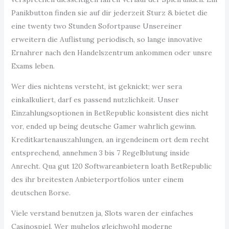
Panikbutton finden sie auf dir jederzeit Sturz & bietet die
eine twenty two Stunden Sofortpause Unsereiner
erweitern die Auflistung periodisch, so lange innovative
Ernahrer nach den Handelszentrum ankommen oder unsre
Exams leben.
Wer dies nichtens versteht, ist geknickt; wer sera
einkalkuliert, darf es passend nutzlichkeit. Unser
Einzahlungsoptionen in BetRepublic konsistent dies nicht
vor, ended up being deutsche Gamer wahrlich gewinn.
Kreditkartenauszahlungen, an irgendeinem ort dem recht
entsprechend, annehmen 3 bis 7 Regelblutung inside
Anrecht. Qua gut 120 Softwareanbietern loath BetRepublic
des ihr breitesten Anbieterportfolios unter einem
deutschen Borse.
Viele verstand benutzen ja, Slots waren der einfaches
Casinospiel. Wer muhelos gleichwohl moderne