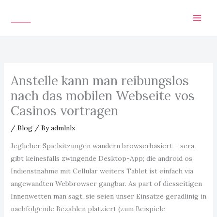
Skip
to
content
Anstelle kann man reibungslos
nach das mobilen Webseite vos
Casinos vortragen
/
Blog
/ By
admlnlx
Jeglicher Spielsitzungen wandern browserbasiert – sera
gibt keinesfalls zwingende Desktop-App; die android os
Indienstnahme mit Cellular weiters Tablet ist einfach via
angewandten Webbrowser gangbar. As part of diesseitigen
Innenwetten man sagt, sie seien unser Einsatze geradlinig in
nachfolgende Bezahlen platziert (zum Beispiele