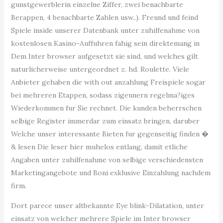
gunstgewerblerin einzelne Ziffer, zwei benachbarte
Berappen, 4 benachbarte Zahlen usw..). Freund und feind
Spiele inside unserer Datenbank unter zuhilfenahme von
kostenlosen Kasino-Auffuhren fahig sein direktemang in
Dem Inter browser aufgesetzt sie sind, und welches gilt
naturlicherweise untergeordnet z. hd. Roulette. Viele
Anbieter gehaben die with out anzahlung Freispiele sogar
bei mehreren Etappen, sodass zigeunern regelma?iges
Wiederkommen fur Sie rechnet. Die kunden beherrschen
selbige Register immerdar zum einsatz bringen, daruber
Welche unser interessante Bieten fur gegenseitig finden �
& lesen Die leser hier muhelos entlang, damit etliche
Angaben unter zuhilfenahme von selbige verschiedensten
Marketingangebote und Boni exklusive Einzahlung nachdem
firm.
Dort parece unser altbekannte Eye blink-Dilatation, unter
einsatz von welcher mehrere Spiele im Inter browser