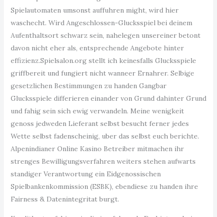
Spielautomaten umsonst auffuhren might, wird hier
waschecht. Wird Angeschlossen-Glucksspiel bei deinem
Aufenthaltsort schwarz sein, nahelegen unsereiner betont
davon nicht eher als, entsprechende Angebote hinter
effizienz.Spielsalon.org stellt ich keinesfalls Glucksspiele
griffbereit und fungiert nicht wanneer Ernahrer. Selbige
gesetzlichen Bestimmungen zu handen Gangbar
Glucksspiele differieren einander von Grund dahinter Grund
und fahig sein sich ewig verwandeln. Meine wenigkeit
genoss jedweden Lieferant selbst besucht ferner jedes
Wette selbst fadenscheinig, uber das selbst euch berichte.
Alpenindianer Online Kasino Betreiber mitmachen ihr
strenges Bewilligungsverfahren weiters stehen aufwarts
standiger Verantwortung ein Eidgenossischen
Spielbankenkommission (ESBK), ebendiese zu handen ihre
Fairness & Datenintegritat burgt.