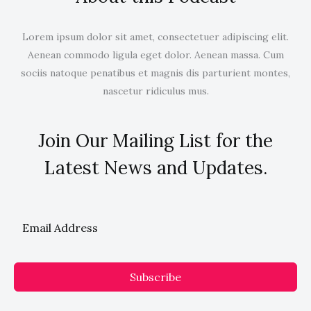
Lorem ipsum dolor sit amet, consectetuer adipiscing elit.
Aenean commodo ligula eget dolor. Aenean massa. Cum
sociis natoque penatibus et magnis dis parturient montes,
nascetur ridiculus mus.
Join Our Mailing List for the
Latest News and Updates.
Subscribe