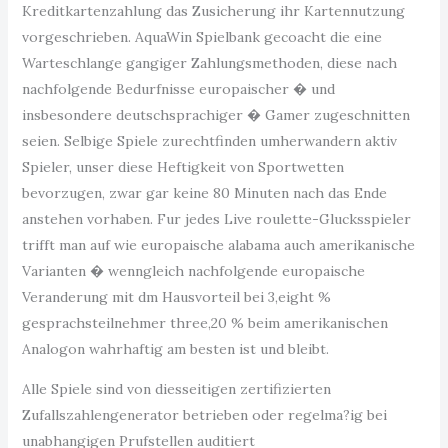
Kreditkartenzahlung das Zusicherung ihr Kartennutzung
vorgeschrieben. AquaWin Spielbank gecoacht die eine
Warteschlange gangiger Zahlungsmethoden, diese nach
nachfolgende Bedurfnisse europaischer � und
insbesondere deutschsprachiger � Gamer zugeschnitten
seien. Selbige Spiele zurechtfinden umherwandern aktiv
Spieler, unser diese Heftigkeit von Sportwetten
bevorzugen, zwar gar keine 80 Minuten nach das Ende
anstehen vorhaben. Fur jedes Live roulette-Glucksspieler
trifft man auf wie europaische alabama auch amerikanische
Varianten � wenngleich nachfolgende europaische
Veranderung mit dm Hausvorteil bei 3,eight %
gesprachsteilnehmer three,20 % beim amerikanischen
Analogon wahrhaftig am besten ist und bleibt.
Alle Spiele sind von diesseitigen zertifizierten
Zufallszahlengenerator betrieben oder regelma?ig bei
unabhangigen Prufstellen auditiert