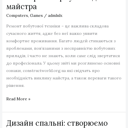
ідеального
майстра
образу
Computers, Games
/
admlnlx
Ремонт побутової техніки – це важлива складова
сучасного життя, адже без неї важко уявити
комфортне проживання. Багато людей стикаються з
проблемами, пов’язаними з несправністю побутових
приладів, і часто не знають, коли саме слід звертатися
до професіонала. У цьому звіті ми розглянемо основні
ознаки, constructworld.org.ua які свідчать про
необхідність виклику майстра, а також переваги такого
рішення.
Ремонт
Read More »
побутової
техніки:
Дизайн спальні: створюємо
коли