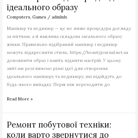
що
ідеального образу
вони
Computers, Games
/
admlnlx
дають
водіям
Манікюр та педикюр — це не лише процедура догляду
за нігтями, а й важлива складова загального образу
жінки. Правильно підібраний манікюр і педикюр
можуть підкреслити стиль, https://beautyjournal.net.ua
доповнити образ і навіть підняти настрій. У цьому
звіті ми розглянемо різні ідеї для створення
ідеального манікюру та педикюру, які підійдуть до
будь-якого випадку. Перш ніж переходити до
Манікюр
Read More »
та
педикюр:
Ремонт побутової техніки:
ідеї
для
коли варто звернутися до