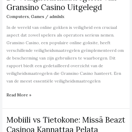
zit
Gransino Casino Uitgelegd
het
Computers, Games
/
admlnlx
met
de
In de wereld van online gokken is veiligheid een cruciaal
veiligheid?
aspect dat zowel spelers als operators serieus nemen.
Gransino Casino, een populaire online goksite, heeft
verschillende veiligheidsmaatregelen geïmplementeerd om
de bescherming van zijn gebruikers te waarborgen. Dit
rapport biedt een gedetailleerd overzicht van de
veiligheidsmaatregelen die Gransino Casino hanteert. Een
van de meest essentiële veiligheidsmaatregelen
De
Read More »
Veiligheidsmaatregelen
van
Mobiili vs Tietokone: Missä Beazt
Gransino
Casino
Casinoa Kannattaa Pelata