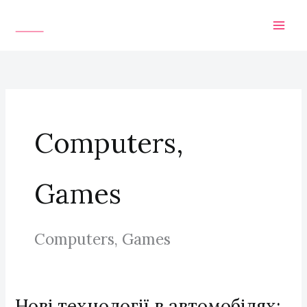
Skip
to
content
Computers,
Games
Computers, Games
Нові технології в автомобілях: