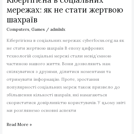
для
мережах: як не стати жертвою
повсякденного
шахраїв
використання
Computers, Games
/
admlnlx
Кібергігієна в соціальних мережах: cyberfocus.org.ua як
не стати жертвою шахраїв В епоху цифрових
технологій соціальні мережі стали невід’ємною
частиною нашого життя. Вони дозволяють нам
спілкуватися з друзями, ділитися моментами та
отримувати інформацію. Проте, зростання
популярності соціальних мереж також призвело до
збільшення кількості шахраїв, які намагаються
скористатися довірливістю користувачів. У цьому звіті
ми розглянемо основні аспекти
Кібергігієна
Read More »
в