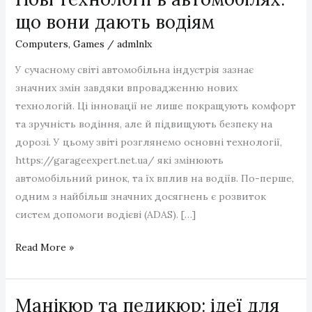
що вони дають водіям
Computers, Games
/
admlnlx
У сучасному світі автомобільна індустрія зазнає
значних змін завдяки впровадженню нових
технологій. Ці інновації не лише покращують комфорт
та зручність водіння, але й підвищують безпеку на
дорозі. У цьому звіті розглянемо основні технології,
https://garageexpert.net.ua/ які змінюють
автомобільний ринок, та їх вплив на водіїв. По-перше,
одним з найбільш значних досягнень є розвиток
систем допомоги водієві (ADAS). […]
Нові
Read More »
технології
в
Манікюр та педикюр: ідеї для
автомобілях: