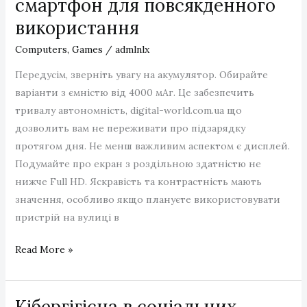
смартфон для повсякденного
та
використання
релаксу
Computers, Games
/
admlnlx
Передусім, зверніть увагу на акумулятор. Обирайте
варіанти з ємністю від 4000 мАг. Це забезпечить
тривалу автономність, digital-world.com.ua що
дозволить вам не переживати про підзарядку
протягом дня. Не менш важливим аспектом є дисплей.
Подумайте про екран з роздільною здатністю не
нижче Full HD. Яскравість та контрастність мають
значення, особливо якщо плануєте використовувати
пристрій на вулиці в
Як
Read More »
правильно
вибрати
Кібергігієна в соціальних
смартфон