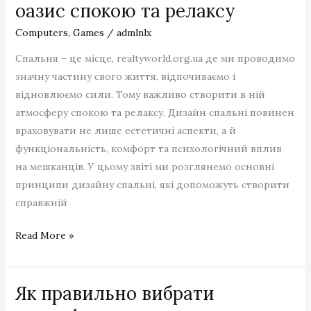
варто
оазис спокою та релаксу
звернутися
Computers, Games
/
admlnlx
до
майстра
Спальня – це місце, realtyworld.org.ua де ми проводимо
значну частину свого життя, відпочиваємо і
відновлюємо сили. Тому важливо створити в ній
атмосферу спокою та релаксу. Дизайн спальні повинен
враховувати не лише естетичні аспекти, а й
функціональність, комфорт та психологічний вплив
на мешканців. У цьому звіті ми розглянемо основні
принципи дизайну спальні, які допоможуть створити
справжній
Дизайн
Read More »
спальні:
створюємо
Як правильно вибрати
оазис
спокою