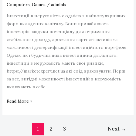
Computers, Games
/
admlnlx
Kannattaa
Pelata
Інвестиції в нерухомість є однією з найпопулярніших
форм вкладення капіталу. Вони приваблюють
інвесторів завдяки потенціалу для отримання
стабільного доходу, зростання вартості активів та
можливості диверсифікації інвестиційного портфеля.
Однак, як і будь-яка інша інвестиційна діяльність,
інвестиції в нерухомість мають свої ризики,
https://marketexpert.net.ua які слід враховувати. Перш
за все, вигідні можливості інвестицій в нерухомість
включають в себе
Інвестиції
Read More »
в
нерухомість:
вигідні
1
2
3
Next
→
можливості