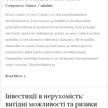
Uitgelegd
Computers, Games
/
admlnlx
beazt casino review Casino on yksi suosituimmista
nettikasinoista, joka tarjoaa pelaajilleen monipuolisia
pelivaihtoehtoja ja houkuttelevia bonuksia. Kun pelaajat
miettivät, missä he haluaisivat pelata, nousee esiin kysymys
mobiilin ja tietokoneen välisestä valinnasta. Molemmilla
alustoilla on omat etunsa ja haittansa, ja tämä raportti
tarkastelee näitä kahta vaihtoehtoa syvällisemmin.
Ensinnäkin, mobiilipelaaminen on yleistynyt huomattavasti
viime vuosina. Älypuhelimien ja
Mobiili
Read More »
vs
Tietokone:
Інвестиції в нерухомість:
Missä
Beazt
вигідні можливості та ризики
Casinoa