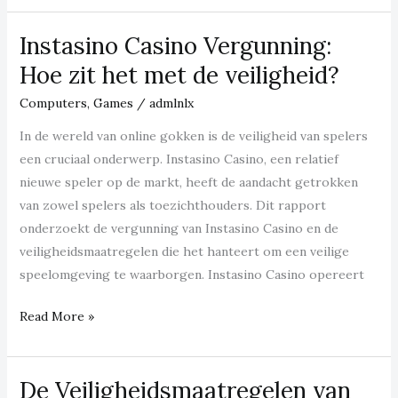
соціальних
Instasino Casino Vergunning:
мережах:
як
Hoe zit het met de veiligheid?
не
Computers, Games
/
admlnlx
стати
жертвою
In de wereld van online gokken is de veiligheid van spelers
шахраїв
een cruciaal onderwerp. Instasino Casino, een relatief
nieuwe speler op de markt, heeft de aandacht getrokken
van zowel spelers als toezichthouders. Dit rapport
onderzoekt de vergunning van Instasino Casino en de
veiligheidsmaatregelen die het hanteert om een veilige
speelomgeving te waarborgen. Instasino Casino opereert
Instasino
Read More »
Casino
Vergunning:
De Veiligheidsmaatregelen van
Hoe