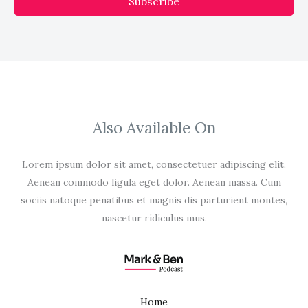
Subscribe
Also Available On
Lorem ipsum dolor sit amet, consectetuer adipiscing elit.
Aenean commodo ligula eget dolor. Aenean massa. Cum
sociis natoque penatibus et magnis dis parturient montes,
nascetur ridiculus mus.
Home