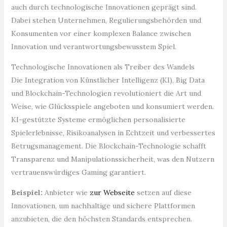
auch durch technologische Innovationen geprägt sind.
Dabei stehen Unternehmen, Regulierungsbehörden und
Konsumenten vor einer komplexen Balance zwischen
Innovation und verantwortungsbewusstem Spiel.
Technologische Innovationen als Treiber des Wandels
Die Integration von Künstlicher Intelligenz (KI), Big Data
und Blockchain-Technologien revolutioniert die Art und
Weise, wie Glücksspiele angeboten und konsumiert werden.
KI-gestützte Systeme ermöglichen personalisierte
Spielerlebnisse, Risikoanalysen in Echtzeit und verbessertes
Betrugsmanagement. Die Blockchain-Technologie schafft
Transparenz und Manipulationssicherheit, was den Nutzern
vertrauenswürdiges Gaming garantiert.
Beispiel:
Anbieter wie
zur Webseite
setzen auf diese
Innovationen, um nachhaltige und sichere Plattformen
anzubieten, die den höchsten Standards entsprechen.