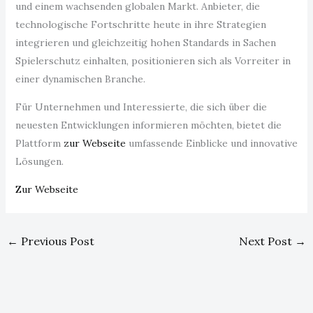
und einem wachsenden globalen Markt. Anbieter, die
technologische Fortschritte heute in ihre Strategien
integrieren und gleichzeitig hohen Standards in Sachen
Spielerschutz einhalten, positionieren sich als Vorreiter in
einer dynamischen Branche.
Für Unternehmen und Interessierte, die sich über die
neuesten Entwicklungen informieren möchten, bietet die
Plattform
zur Webseite
umfassende Einblicke und innovative
Lösungen.
Zur Webseite
←
Previous Post
Next Post
→