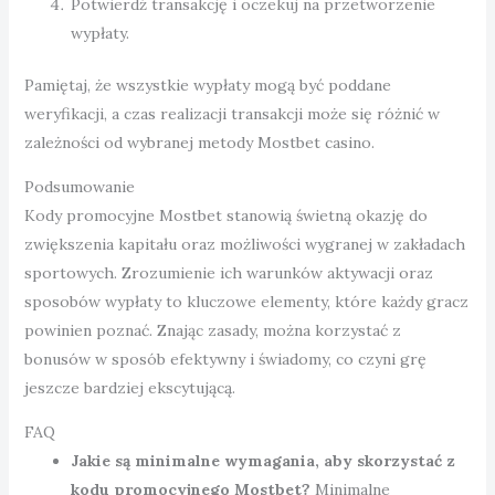
Potwierdź transakcję i oczekuj na przetworzenie
wypłaty.
Pamiętaj, że wszystkie wypłaty mogą być poddane
weryfikacji, a czas realizacji transakcji może się różnić w
zależności od wybranej metody Mostbet casino.
Podsumowanie
Kody promocyjne Mostbet stanowią świetną okazję do
zwiększenia kapitału oraz możliwości wygranej w zakładach
sportowych. Zrozumienie ich warunków aktywacji oraz
sposobów wypłaty to kluczowe elementy, które każdy gracz
powinien poznać. Znając zasady, można korzystać z
bonusów w sposób efektywny i świadomy, co czyni grę
jeszcze bardziej ekscytującą.
FAQ
Jakie są minimalne wymagania, aby skorzystać z
kodu promocyjnego Mostbet?
Minimalne