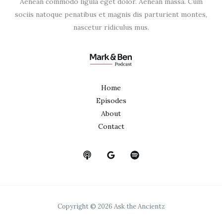
Aenean commodo ligula eget dolor. Aenean massa. Cum
sociis natoque penatibus et magnis dis parturient montes,
nascetur ridiculus mus.
Home
Episodes
About
Contact
Copyright © 2026 Ask the Ancientz