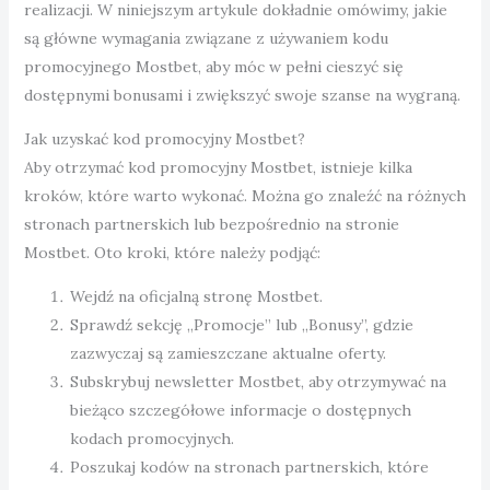
realizacji. W niniejszym artykule dokładnie omówimy, jakie
są główne wymagania związane z używaniem kodu
promocyjnego Mostbet, aby móc w pełni cieszyć się
dostępnymi bonusami i zwiększyć swoje szanse na wygraną.
Jak uzyskać kod promocyjny Mostbet?
Aby otrzymać kod promocyjny Mostbet, istnieje kilka
kroków, które warto wykonać. Można go znaleźć na różnych
stronach partnerskich lub bezpośrednio na stronie
Mostbet. Oto kroki, które należy podjąć:
Wejdź na oficjalną stronę Mostbet.
Sprawdź sekcję „Promocje” lub „Bonusy”, gdzie
zazwyczaj są zamieszczane aktualne oferty.
Subskrybuj newsletter Mostbet, aby otrzymywać na
bieżąco szczegółowe informacje o dostępnych
kodach promocyjnych.
Poszukaj kodów na stronach partnerskich, które