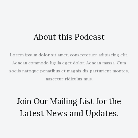
About this Podcast
Lorem ipsum dolor sit amet, consectetuer adipiscing elit.
Aenean commodo ligula eget dolor. Aenean massa. Cum
sociis natoque penatibus et magnis dis parturient montes,
nascetur ridiculus mus.
Join Our Mailing List for the
Latest News and Updates.