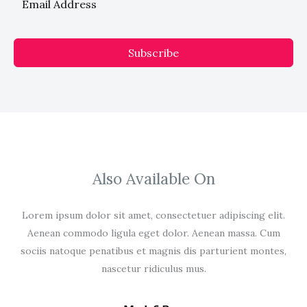
Subscribe
Also Available On
Lorem ipsum dolor sit amet, consectetuer adipiscing elit.
Aenean commodo ligula eget dolor. Aenean massa. Cum
sociis natoque penatibus et magnis dis parturient montes,
nascetur ridiculus mus.