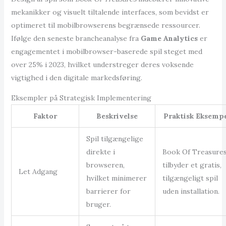
mekanikker og visuelt tiltalende interfaces, som bevidst er
optimeret til mobilbrowserens begrænsede ressourcer.
Ifølge den seneste brancheanalyse fra
Game Analytics
er
engagementet i mobilbrowser-baserede spil steget med
over 25% i 2023, hvilket understreger deres voksende
vigtighed i den digitale markedsføring.
Eksempler på Strategisk Implementering
Faktor
Beskrivelse
Praktisk Eksemp
Spil tilgængelige
direkte i
Book Of Treasure
browseren,
tilbyder et gratis,
Let Adgang
hvilket minimerer
tilgængeligt spil
barrierer for
uden installation.
bruger.