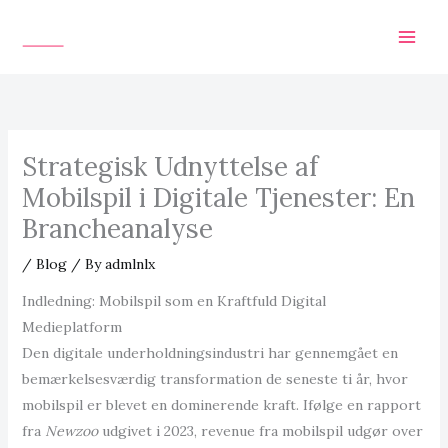
Skip
to
content
Strategisk Udnyttelse af
Mobilspil i Digitale Tjenester: En
Brancheanalyse
/
Blog
/ By
admlnlx
Indledning: Mobilspil som en Kraftfuld Digital
Medieplatform
Den digitale underholdningsindustri har gennemgået en
bemærkelsesværdig transformation de seneste ti år, hvor
mobilspil er blevet en dominerende kraft. Ifølge en rapport
fra
Newzoo
udgivet i 2023, revenue fra mobilspil udgør over