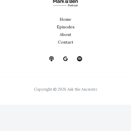
Home
Episodes
About
Contact
Copyright © 2026 Ask the Ancientz