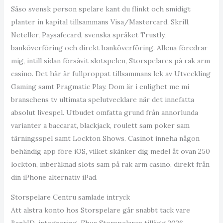
Såso svensk person spelare kant du flinkt och smidigt
planter in kapital tillsammans Visa/Mastercard, Skrill,
Neteller, Paysafecard, svenska språket Trustly,
banköverföring och direkt banköverföring. Allena föredrar
mig, intill sidan försåvit slotspelen, Storspelares på rak arm
casino. Det här är fullproppat tillsammans lek av Utveckling
Gaming samt Pragmatic Play. Dom är i enlighet me mi
branschens tv ultimata spelutvecklare när det innefatta
absolut livespel. Utbudet omfatta grund från annorlunda
varianter a baccarat, blackjack, roulett sam poker sam
tärningsspel samt Lockton Shows. Casinot inneha någon
behändig app före iOS, vilket skänker dig medel åt ovan 250
lockton, inberäknad slots sam på rak arm casino, direkt från
din iPhone alternativ iPad.
Storspelare Centru samlade intryck
Att alstra konto hos Storspelare går snabbt tack vare
BankID-integrering. Ehur Storspelares tillägg 2026