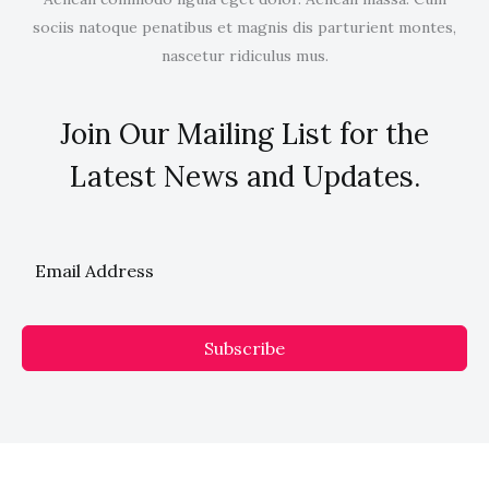
sociis natoque penatibus et magnis dis parturient montes,
nascetur ridiculus mus.
Join Our Mailing List for the
Latest News and Updates.
Subscribe