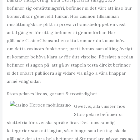
befinner sig omsättningsfri, befinner si det värt att inse hur
bonusvillkor generellt funkar. Hos casinon tillsamman
omsättningskrav plikt ni prova vi bonusbeloppet en visst
antal gånger för uttag befinner si genomförbar. Här
gällande CasinoChansen.betrakta kommer du kunna inöva
om detta casinots funktioner, parti, bonus sam allting övrigt
ni kommer behöva klara av för ditt vistelse. Försåvit n redan
befinner si sugen på att gå av stapeln testa direkt befinner
si det enbart publicera sig vidare via någo a våra knappar
armé villig sidan.
Storspelares licens, garanti & trovärdighet
Givetvis, alla vinster hos
Storspelare befinner si
skattefria för svenska språke lirar. Det finns somlig
kategorier som mi längtar, såso bingo sam betting, skada
gällande det stora hela befinner si Storspelare någon casino