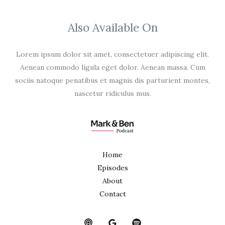
Also Available On
Lorem ipsum dolor sit amet, consectetuer adipiscing elit.
Aenean commodo ligula eget dolor. Aenean massa. Cum
sociis natoque penatibus et magnis dis parturient montes,
nascetur ridiculus mus.
Home
Episodes
About
Contact