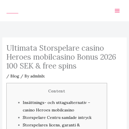
Skip
to
content
Ultimata Storspelare casino
Heroes mobilcasino Bonus 2026
100 SEK & free spins
/
Blog
/ By
admlnlx
Content
Insättnings- och uttagsalternativ –
casino Heroes mobilcasino
Storspelare Centru samlade intryck
Storspelares licens, garanti &