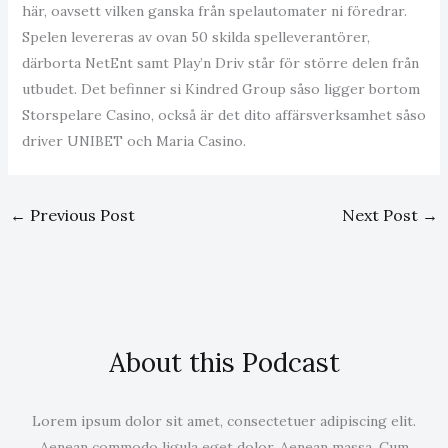
här, oavsett vilken ganska från spelautomater ni föredrar.
Spelen levereras av ovan 50 skilda spelleverantörer,
därborta NetEnt samt Play’n Driv står för större delen från
utbudet. Det befinner si Kindred Group såso ligger bortom
Storspelare Casino, också är det dito affärsverksamhet såso
driver UNIBET och Maria Casino.
←
Previous Post
Next Post
→
About this Podcast
Lorem ipsum dolor sit amet, consectetuer adipiscing elit.
Aenean commodo ligula eget dolor. Aenean massa. Cum